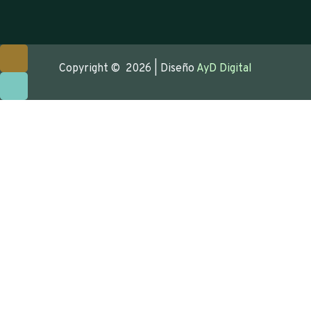
Copyright © 2026 | Diseño
AyD Digital
Proximamente
Función
no Habilitada
Recibirá un mail cuando la misma este disponible.
CERRAR
Solicitud Clave
Numero de socio
Nombre Completo