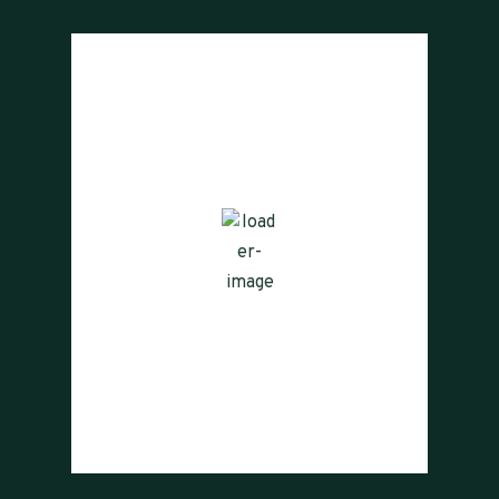
La Cumbre, AR
14:36,
agosto 8, 2026
12
°C
Cielo Claro
Ráfagas de viento:
12 mph
Clouds:
0%
Visibilidad:
10 km
Amanecer:
07:59
Atardecer:
18:47
21 %
1013 mb
13 mph
Weather from OpenWeatherMap