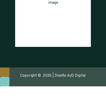
6 mph
Ráfagas de viento:
14 mph
Clouds:
10%
Visibilidad:
10 km
Amanecer:
08:02
Atardecer:
18:45
Weather from OpenWeatherMap
Copyright © 2026 | Diseño
AyD Digital
Proximamente
Función
no Habilitada
Recibirá un mail cuando la misma este disponible.