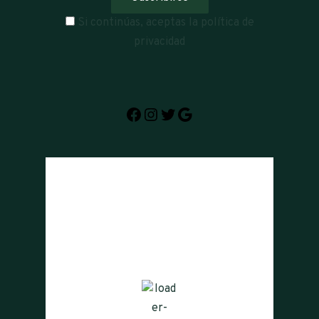
Si continúas, aceptas la política de
privacidad
La Cumbre, AR
20:57,
agosto 5, 2026
15
°C
cielo claro
83 %
1007 mb