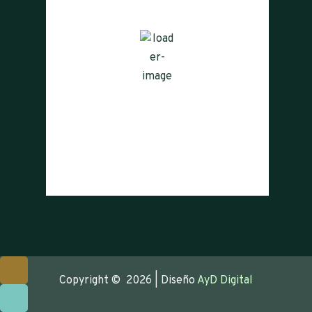
12
Cielo Claro
Ráfagas de viento:
17 mph
Clouds:
0%
Visibilidad:
10 km
Amanecer:
08:00
Atardecer:
18:47
34 %
1011 mb
11 mph
Weather from OpenWeatherMap
Copyright © 2026 | Diseño
AyD Digital